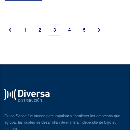
1
2
3
4
5
Grupo Senda fue creada para impulsar y fortalecer las empresas que
agrupa, las cuales se desarrollan de manera independiente bajo su
nombre.