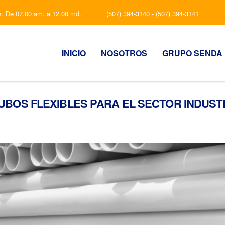
s: De 07.00 am. a 12.00 md.
(507) 394-3140 - (507) 394-3141
INICIO
NOSOTROS
GRUPO SENDA
UBOS FLEXIBLES PARA EL SECTOR INDUST