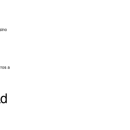
 sino
rros a
ad