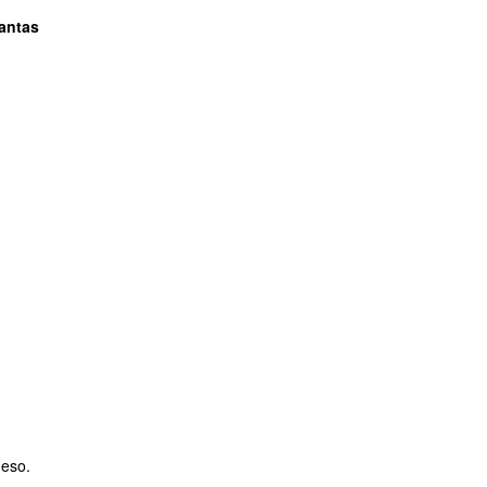
lantas
 eso.